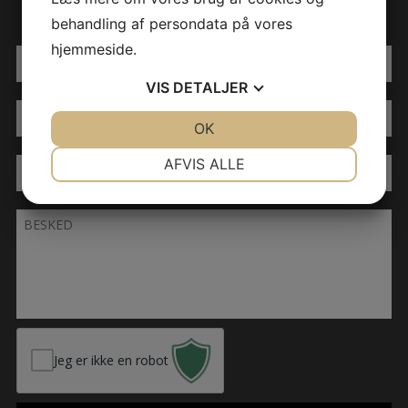
behandling af persondata på vores
hjemmeside.
VIS
DETALJER
JA
NEJ
OK
JA
NEJ
NØDVENDIGE
PRÆFERENCER
AFVIS ALLE
JA
NEJ
JA
NEJ
MARKETING
STATISTIK
Jeg er ikke en robot