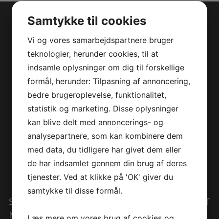
Samtykke til cookies
Vi og vores samarbejdspartnere bruger
Kontakt os
teknologier, herunder cookies, til at
indsamle oplysninger om dig til forskellige
formål, herunder: Tilpasning af annoncering,
Kontakt os i dag for en uforpligtende snak om hvordan vi kan
styrke din markedsføring. Vi besvarer alle spørgsmål indenfor
bedre brugeroplevelse, funktionalitet,
24 timer.
statistik og marketing. Disse oplysninger
kan blive delt med annoncerings- og
Profil Advice
analysepartnere, som kan kombinere dem
Munkegårdvej 15
med data, du tidligere har givet dem eller
5500 Middelfart
de har indsamlet gennem din brug af deres
Telefon: 28 94 44 03
tjenester. Ved at klikke på 'OK' giver du
Like os på facebook
samtykke til disse formål.
SKRIV TIL OS OG VI VENDER TILBAGE HURTIGST
MULIGT
Læs mere om vores brug af cookies og